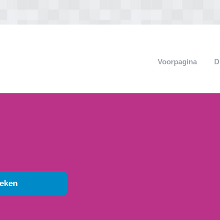
Voorpagina
D
eken