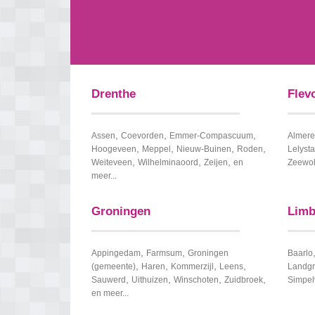
Drenthe
Flev
,
,
,
Assen
Coevorden
Emmer-Compascuum
Almere
,
,
,
,
Hoogeveen
Meppel
Nieuw-Buinen
Roden
Lelyst
,
,
,
Weiteveen
Wilhelminaoord
Zeijen
en
Zeewo
meer...
Groningen
Limb
,
,
Appingedam
Farmsum
Groningen
Baarlo
,
,
,
,
(gemeente)
Haren
Kommerzijl
Leens
Landgr
,
,
,
,
Sauwerd
Uithuizen
Winschoten
Zuidbroek
Simpel
en meer...