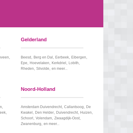
Gelderland
,
,
,
,
,
nveen
Beesd
Berg en Dal
Eerbeek
Eibergen
,
,
,
,
Epe
Hoevelaken
Kerkdriel
Lobith
,
,
Rheden
Silvolde
en meer...
Noord-Holland
,
,
,
m
Amsterdam Duivendrecht
Callantsoog
De
,
,
,
,
,
beek
Kwakel
Den Helder
Duivendrecht
Huizen
,
,
,
Schoorl
Volendam
Zwaagdijk-Oost
,
Zwanenburg
en meer...