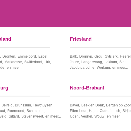
oland
Friesland
,
,
,
,
,
,
,
,
Dronten
Emmeloord
Espel
Balk
Dronryp
Grou
Gytsjerk
Heere
,
,
,
,
,
,
,
ad
Marknesse
Swifterbant
Urk
Joure
Langezwaag
Lekkum
Sint
,
,
,
lde
en meer...
Jacobiparochie
Workum
en meer...
urg
Noord-Brabant
,
,
,
,
,
,
Belfeld
Brunssum
Heythuysen
Bavel
Beek en Donk
Bergen op Zoo
,
,
,
,
,
,
aaf
Roermond
Schimmert
Etten-Leur
Haps
Oudenbosch
Strij
,
,
,
,
,
,
veld
Sittard
Stevensweert
en meer...
Uden
Veghel
Wouw
en meer...