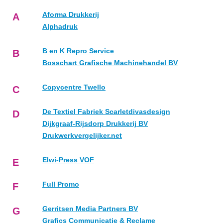
Aforma Drukkerij
A
Alphadruk
B en K Repro Service
B
Bosschart Grafische Machinehandel BV
Copycentre Twello
C
De Textiel Fabriek Scarletdivasdesign
D
Dijkgraaf-Rijsdorp Drukkerij BV
Drukwerkvergelijker.net
Elwi-Press VOF
E
Full Promo
F
Gerritsen Media Partners BV
G
Grafics Communicatie & Reclame