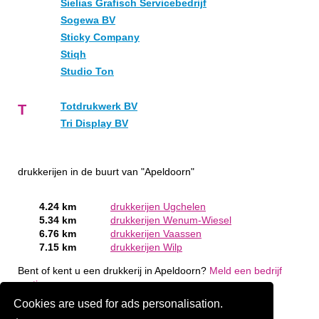
Sielias Grafisch Servicebedrijf
Sogewa BV
Sticky Company
Stiqh
Studio Ton
Totdrukwerk BV
T
Tri Display BV
drukkerijen in de buurt van "Apeldoorn"
4.24 km
drukkerijen Ugchelen
5.34 km
drukkerijen Wenum-Wiesel
6.76 km
drukkerijen Vaassen
7.15 km
drukkerijen Wilp
Bent of kent u een drukkerij in Apeldoorn?
Meld een bedrijf
gratis aan
Cookies are used for ads personalisation.