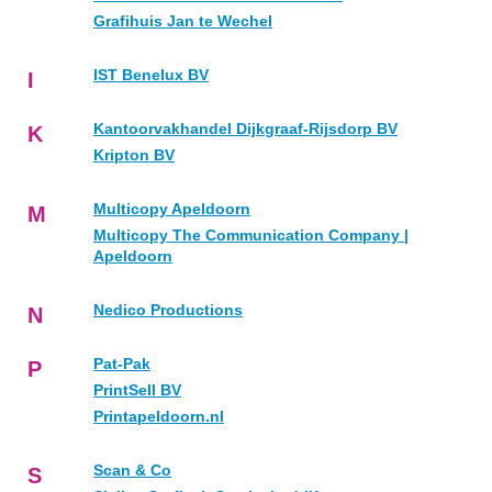
Grafihuis Jan te Wechel
IST Benelux BV
I
Kantoorvakhandel Dijkgraaf-Rijsdorp BV
K
Kripton BV
Multicopy Apeldoorn
M
Multicopy The Communication Company |
Apeldoorn
Nedico Productions
N
Pat-Pak
P
PrintSell BV
Printapeldoorn.nl
Scan & Co
S