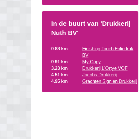
In de buurt van 'Drukkerij
Nuth BV'
0.88 km
Finishing Touch Foliedruk
BV
0.91 km
My Copy
3.23 km
Drukkerij L'Ortye VOF
4.51 km
Jacobs Drukkerij
4.95 km
Grachten Sign en Drukkerij