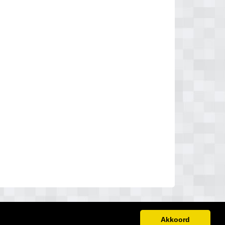
Akkoord
Disclaimer
links