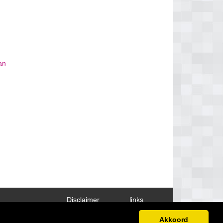
an
Disclaimer
links
Akkoord