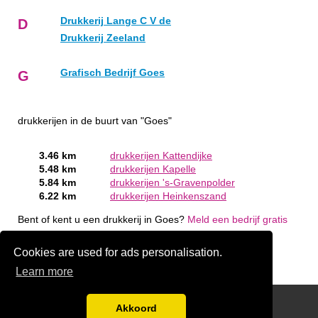
Drukkerij Lange C V de
D
Drukkerij Zeeland
Grafisch Bedrijf Goes
G
drukkerijen in de buurt van "Goes"
3.46 km
drukkerijen Kattendijke
5.48 km
drukkerijen Kapelle
5.84 km
drukkerijen 's-Gravenpolder
6.22 km
drukkerijen Heinkenszand
Bent of kent u een drukkerij in Goes?
Meld een bedrijf gratis
aan
Cookies are used for ads personalisation.
Learn more
links
Akkoord